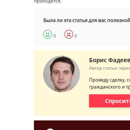
приходится.
Была ли эта статья для вас полезно
0
0
Борис Фадее
Автор статьи: юри
Проведу сделку, 
гражданского и т
Спросит