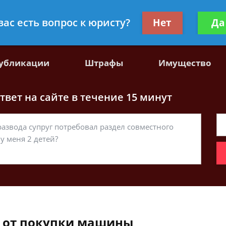
, специалист по гражданскому праву
Получите консул
вас есть вопрос к юристу?
Нет
Да
бес
убликации
Штрафы
Имущество
вет на сайте в течение 15 минут
в от покупки машины