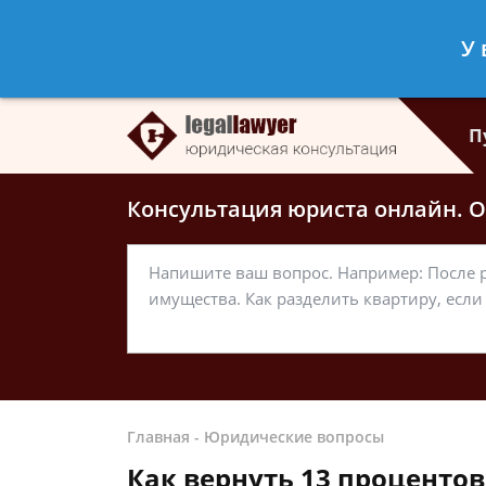
Дарья Григорьева
- Частный юрист
У 
Спросить юриста
П
Консультация юриста онлайн. От
Главная
-
Юридические вопросы
Как вернуть 13 проценто