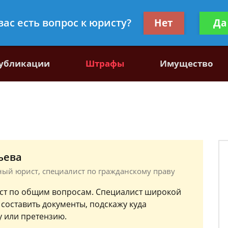
, специалист по гражданскому праву
Получите консул
вас есть вопрос к юристу?
Нет
Да
бес
убликации
Штрафы
Имущество
ьева
тный юрист, специалист по гражданскому праву
ст по общим вопросам. Специалист широкой
 составить документы, подскажу куда
 или претензию.