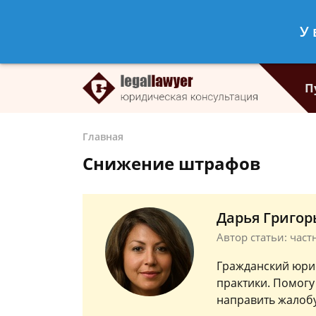
Дарья Григорьева
- Частный юрист
У 
Спросить юриста
П
Главная
Снижение штрафов
Дарья Григор
Автор статьи: час
Гражданский юри
практики. Помогу
направить жалобу