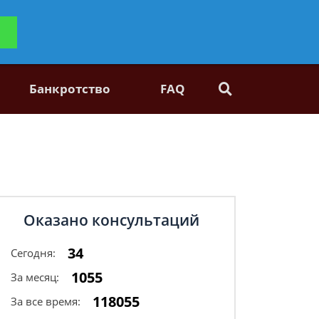
ьтацию
Задать вопрос
платно
Банкротство
FAQ
Оказано консультаций
34
Сегодня:
1055
За месяц:
118055
За все время: