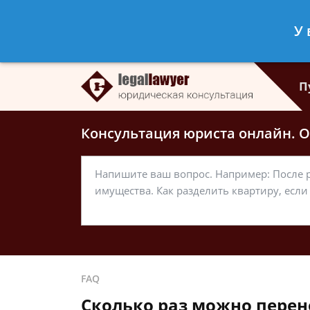
Дарья Григорьева
- Частный юрист
У 
Спросить юриста
П
Консультация юриста онлайн. От
FAQ
Сколько раз можно перен