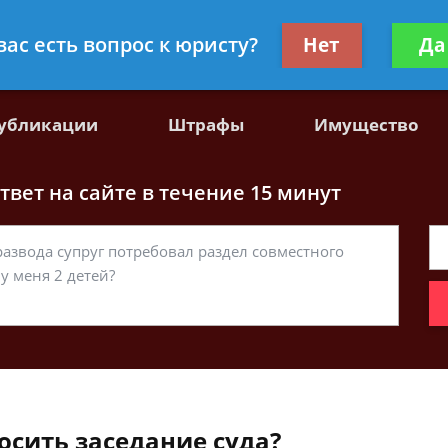
, специалист по гражданскому праву
Получите консул
вас есть вопрос к юристу?
Нет
Да
бес
убликации
Штрафы
Имущество
вет на сайте в течение 15 минут
осить заседание суда?