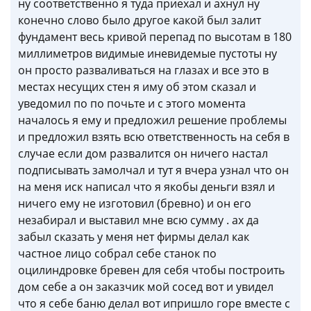
ну соответственно я туда приехал и ахнул ну
конечно слово было другое какой был залит
фундамент весь кривой перепад по высотам в 180
миллиметров видимые иневидемые пустоты ну
он просто разваливаться на глазах и все это в
местах несущих стен я иму об этом сказал и
уведомил по по почьте и с этого момента
началось я ему и предложил решение проблемы
и предложил взять всю ответственность на себя в
случае если дом развалится он ничего настал
подписывать замолчал и тут я вчера узнал что он
на меня иск написал что я якобы деньги взял и
ничего ему не изготовил (бревно) и он его
незабирал и выставил мне всю сумму . ах да
забыл сказать у меня нет фирмы делал как
частное лицо собрал себе станок по
оцилиндровке бревен для себя чтобы построить
дом себе а он заказчик мой сосед вот и увидел
что я себе баню делал вот ипришло горе вместе с