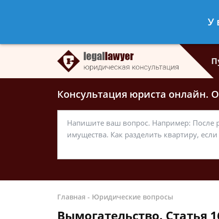
Дарья Григорьева
- Частный юрист
У 
Спросить юриста
П
Консультация юриста онлайн. От
Главная
-
Юридические вопросы
Вымогательство. Статья 1