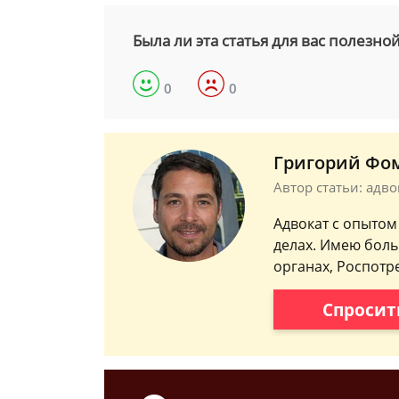
Была ли эта статья для вас полезно
0
0
Григорий Фо
Автор статьи: адв
Адвокат с опытом
делах. Имею бол
органах, Роспотр
Спросит