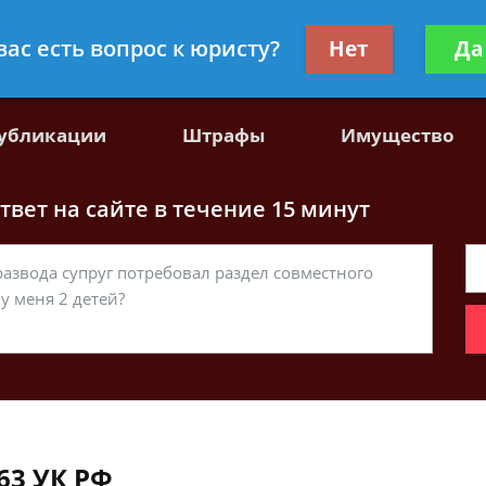
, специалист по гражданскому праву
Получите консул
вас есть вопрос к юристу?
Нет
Да
бес
убликации
Штрафы
Имущество
вет на сайте в течение 15 минут
63 УК РФ